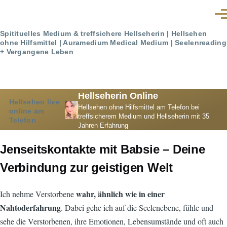
Skip to main content
Men
Spitituelles Medium & treffsichere Hellseherin | Hellsehen
ohne Hilfsmittel | Auramedium Medical Medium | Seelenreading
+ Vergangene Leben
Hellseherin Online
Hellsehen live
Hellsehen ohne Hilfsmittel am Telefon bei
online am
treffsicherem Medium und Hellseherin mit 35
Telefon
Jahren Erfahrung
Jenseitskontakte mit Babsie – Deine
Verbindung zur geistigen Welt
wahr, ähnlich wie in einer
Ich nehme Verstorbene
Nahtoderfahrung
. Dabei gehe ich auf die Seelenebene, fühle und
sehe die Verstorbenen, ihre Emotionen, Lebensumstände und oft auch